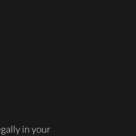
España
Hermanos Lurton
ara
Pizza con dos pimientos
jo
gally in your