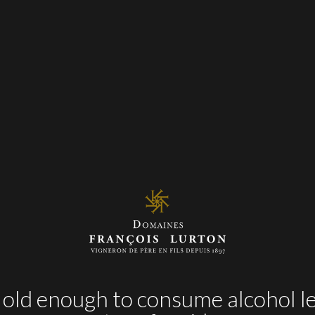
la Conversión Orgánica
Hermanos Lurton
a a la armoricana
Marisco
Pasta carbon
olomillo de cordero con jugo de hierbas
Verde
old enough to consume alcohol le