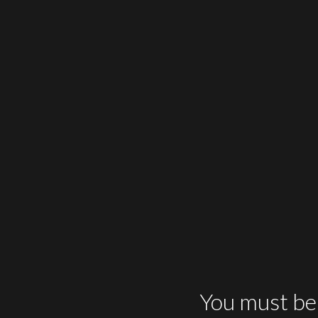
Blanco
DO Rueda
En 
Hojaldre de vieiras
Langost
S
You must be 