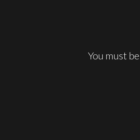
El objetivo es crear una política medio
nuestro impacto en el entorno.
You must be 