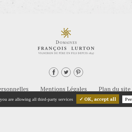
rsonnelles
Mentions Légales
Plan du site
✓ OK, accept all
Per
you are allowing all third-party services
ST DANGEREUX POUR LA SANTÉ, À CONSOMM
Pour votre santé, bougez plus