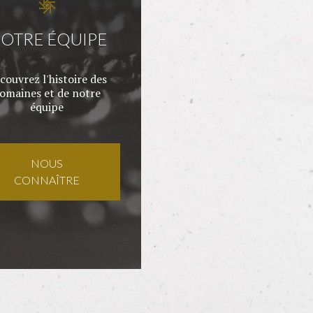
OTRE ÉQUIPE
couvrez l'histoire des
omaines et de notre
équipe
NOUS
CONNAÎTRE