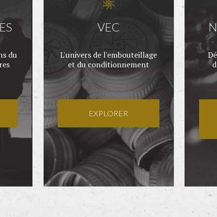
ES
VEC
N
ns du
L'univers de l'embouteillage
Dé
res
et du conditionnement
d
EXPLORER