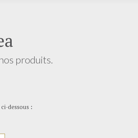
ea
nos produits.
 ci-dessous :