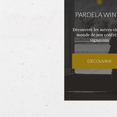
PARDELA WIN
Découvrez les autres vi
monde de nos confrè
vignerons
DÉCOUVRIR