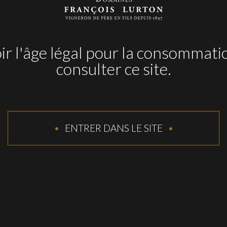
Vous pourriez aimer ces vins...
r l'âge légal pour la consommati
consulter ce site.
ENTRER DANS LE SITE
Cabernet Sauvignon – Alta Coleccion
IG VALLE DE UCO
A