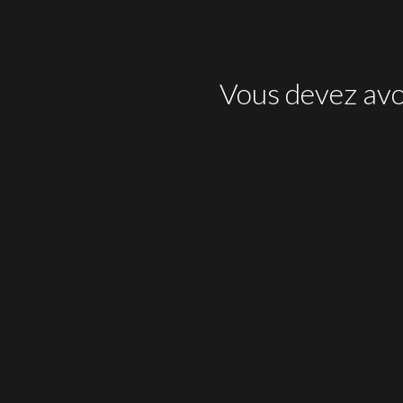
Vous devez avoi
Le Traou de l’Ouille
AOP C. DU R.V.