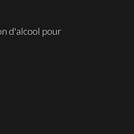
on d'alcool pour
Grand Vin Rouge
OP LANGUEDOC PÉZENAS