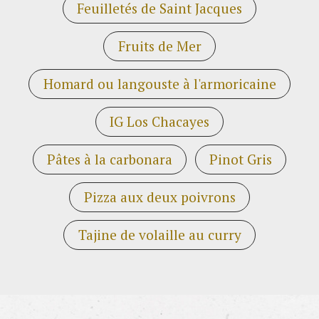
Feuilletés de Saint Jacques
Fruits de Mer
Homard ou langouste à l'armoricaine
IG Los Chacayes
Pâtes à la carbonara
Pinot Gris
Pizza aux deux poivrons
Tajine de volaille au curry