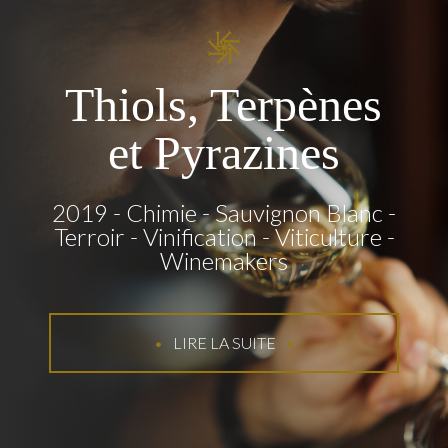
Thiols, Terpènes
et Pyrazines
2019
Chimie
Sauvignon Blanc
Terroir
Vinification
Viticulture
Winemakers
LIRE LA SUITE