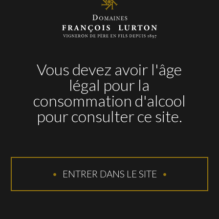
Pizza aux deux poivrons
Rouge
Spaghettis à la bolognaise
Vous devez avoir l'âge
Tempranillo
légal pour la
Viande rouge cuite au barbecue
consommation d'alcool
pour consulter ce site.
RÉCOMPENSES
ENTRER DANS LE SITE
2017
91 pts
– James Suckling