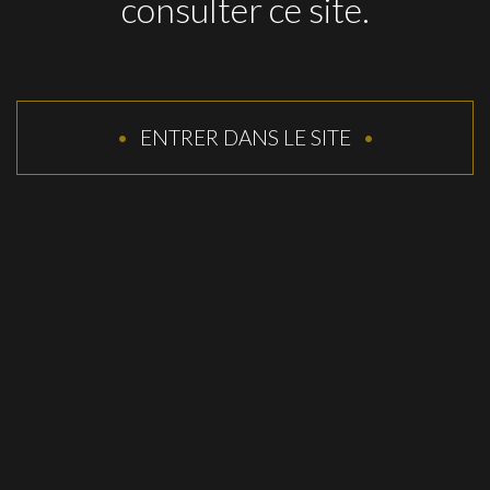
consulter ce site.
egra
Argentine
Bodega Piedra Negra
ouste à l'armoricaine
IG Los Chacayes
P
ENTRER DANS LE SITE
zza aux deux poivrons
Tajine de volaille au cu
RÉCOMPENSES
2017
90 pts
– Wine Align