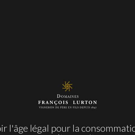
barriques de seconde utilis
DÉGUST
Couleur verdâtre limpide avec des 
légèrement fleuri soutenue par un pr
s’ouvrira avec le temps pour faire ress
fraîche. Une bouche ample et soutenu
belle persistan
EN SAV
r l'âge légal pour la consommati