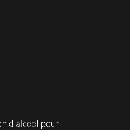
ation pendant 8 à 10 mois.
ATION
reflets brillants. Arôme frais et
ofil pêche et abricot. Intense, il
ortir ses particularités. Entrée très
 par une très bonne acidité et une
ce aromatique.
OIR +
on d'alcool pour